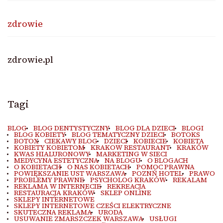
zdrowie
zdrowie.pl
Tagi
BLOG
BLOG DENTYSTYCZNY
BLOG DLA DZIECI
BLOGI
BLOG KOBIETY
BLOG TEMATYCZNY DZIECI
BOTOKS
BOTOX
CIEKAWY BLOG
DZIECI
KOBIECIE
KOBIETA
KOBIETY KOBIETOM
KRAKOW RESTAURANT
KRAKÓW
KWAS HIALURONOWY
MARKETING W SIECI
MEDYCYNA ESTETYCZNA
NA BLOGU
O BLOGACH
O KOBIETACH
O NAS KOBIETACH
POMOC PRAWNA
POWIĘKSZANIE UST WARSZAWA
POZNŃ HOTEL
PRAWO
PROBLEMY PRAWNE
PSYCHOLOG KRAKÓW
REKALAM
REKLAMA W INTERNECIE
REKREACJA
RESTAURACJA KRAKÓW
SKLEP ONLINE
SKLEPY INTERNETOWE
SKLEPY INTERNETOWE CZEŚCI ELEKTRYCZNE
SKUTECZNA REKLAMA
URODA
USUWANIE ZMARSZCZEK WARSZAWA
USŁUGI