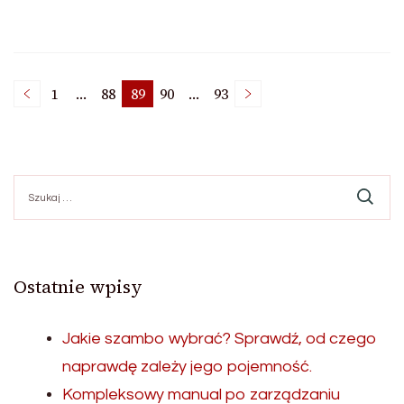
Stronicowanie
1
…
88
89
90
…
93
Strona
Strona
Strona
Strona
Strona
wpisów
Szukaj:
Ostatnie wpisy
Jakie szambo wybrać? Sprawdź, od czego
naprawdę zależy jego pojemność.
Kompleksowy manual po zarządzaniu