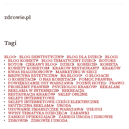
zdrowie.pl
Tagi
BLOG
BLOG DENTYSTYCZNY
BLOG DLA DZIECI
BLOGI
BLOG KOBIETY
BLOG TEMATYCZNY DZIECI
BOTOKS
BOTOX
CIEKAWY BLOG
DZIECI
KOBIECIE
KOBIETA
KOBIETY KOBIETOM
KRAKOW RESTAURANT
KRAKÓW
KWAS HIALURONOWY
MARKETING W SIECI
MEDYCYNA ESTETYCZNA
NA BLOGU
O BLOGACH
O KOBIETACH
O NAS KOBIETACH
POMOC PRAWNA
POWIĘKSZANIE UST WARSZAWA
POZNŃ HOTEL
PRAWO
PROBLEMY PRAWNE
PSYCHOLOG KRAKÓW
REKALAM
REKLAMA W INTERNECIE
REKREACJA
RESTAURACJA KRAKÓW
SKLEP ONLINE
SKLEPY INTERNETOWE
SKLEPY INTERNETOWE CZEŚCI ELEKTRYCZNE
SKUTECZNA REKLAMA
URODA
USUWANIE ZMARSZCZEK WARSZAWA
USŁUGI
WPISY TEMATYKA DZIECIĘCA
ZABAWKI
ZABIEGI UPIEKSZAJACE
ZABIEGI URODA I ZDROWIE
ZDROWIE
ZDROWIE I URODA