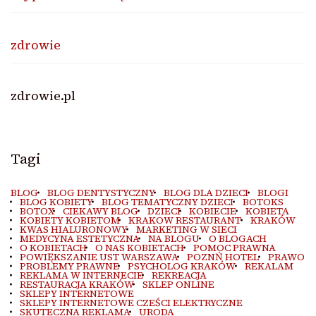
zdrowie
zdrowie.pl
Tagi
BLOG
BLOG DENTYSTYCZNY
BLOG DLA DZIECI
BLOGI
BLOG KOBIETY
BLOG TEMATYCZNY DZIECI
BOTOKS
BOTOX
CIEKAWY BLOG
DZIECI
KOBIECIE
KOBIETA
KOBIETY KOBIETOM
KRAKOW RESTAURANT
KRAKÓW
KWAS HIALURONOWY
MARKETING W SIECI
MEDYCYNA ESTETYCZNA
NA BLOGU
O BLOGACH
O KOBIETACH
O NAS KOBIETACH
POMOC PRAWNA
POWIĘKSZANIE UST WARSZAWA
POZNŃ HOTEL
PRAWO
PROBLEMY PRAWNE
PSYCHOLOG KRAKÓW
REKALAM
REKLAMA W INTERNECIE
REKREACJA
RESTAURACJA KRAKÓW
SKLEP ONLINE
SKLEPY INTERNETOWE
SKLEPY INTERNETOWE CZEŚCI ELEKTRYCZNE
SKUTECZNA REKLAMA
URODA