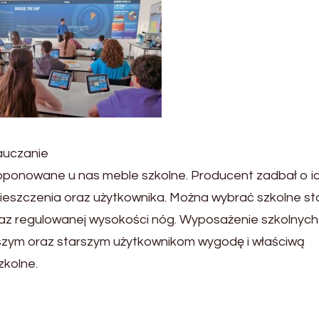
auczanie
roponowane u nas meble szkolne. Producent zadbał o i
ieszczenia oraz użytkownika. Można wybrać szkolne st
az regulowanej wysokości nóg. Wyposażenie szkolnych
szym oraz starszym użytkownikom wygodę i właściwą
zkolne.