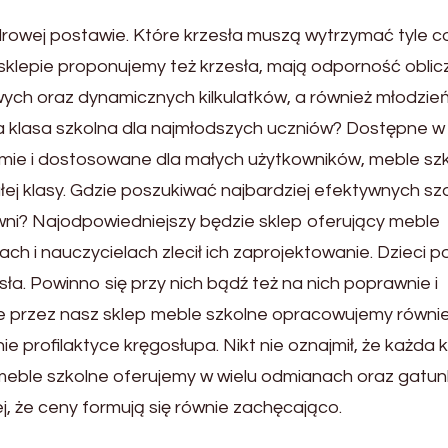
drowej postawie. Które krzesła muszą wytrzymać tyle c
klepie proponujemy też krzesła, mają odporność obli
ych oraz dynamicznych kilkulatków, a również młodzie
lasa szkolna dla najmłodszych uczniów? Dostępne w
rmie i dostosowane dla małych użytkowników, meble sz
j klasy. Gdzie poszukiwać najbardziej efektywnych sz
i? Najodpowiedniejszy będzie sklep oferujący meble
ach i nauczycielach zlecił ich zaprojektowanie. Dzieci 
zesła. Powinno się przy nich bądź też na nich poprawnie i
przez nasz sklep meble szkolne opracowujemy równie
e profilaktyce kręgosłupa. Nikt nie oznajmił, że każda 
meble szkolne oferujemy w wielu odmianach oraz gatun
j, że ceny formują się równie zachęcająco.