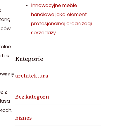
Innowacyjne meble
o
handlowe jako element
czoną
profesjonalnej organizacji
ńców.
sprzedaży
kolne
afek
Kategorie
powinny
architektura
ż z
Bez kategorii
klasa
kach.
biznes