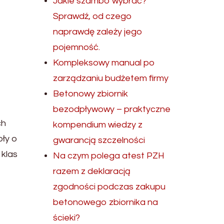
Jakie szambo wybrać?
Sprawdź, od czego
naprawdę zależy jego
pojemność.
Kompleksowy manual po
zarządzaniu budżetem firmy
Betonowy zbiornik
bezodpływowy – praktyczne
ch
kompendium wiedzy z
oły o
gwarancją szczelności
 klas
Na czym polega atest PZH
razem z deklaracją
zgodności podczas zakupu
betonowego zbiornika na
ścieki?