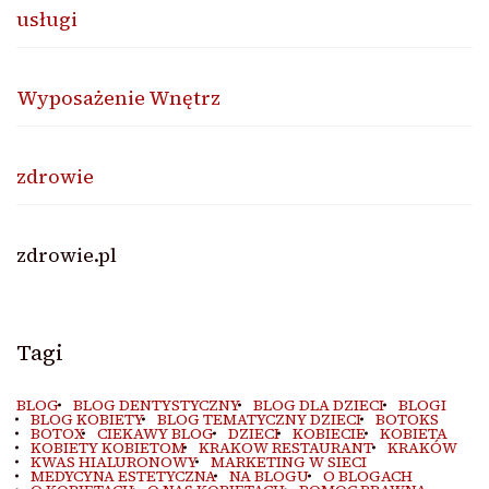
usługi
Wyposażenie Wnętrz
zdrowie
zdrowie.pl
Tagi
BLOG
BLOG DENTYSTYCZNY
BLOG DLA DZIECI
BLOGI
BLOG KOBIETY
BLOG TEMATYCZNY DZIECI
BOTOKS
BOTOX
CIEKAWY BLOG
DZIECI
KOBIECIE
KOBIETA
KOBIETY KOBIETOM
KRAKOW RESTAURANT
KRAKÓW
KWAS HIALURONOWY
MARKETING W SIECI
MEDYCYNA ESTETYCZNA
NA BLOGU
O BLOGACH