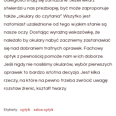
odległości stają się zamazane. Jeżeli lekarz
stwierdzi u nas prezbiopię, być może zaproponuje
także „okulary do czytania”. Wszytko jest
natomiast uzależnione od tego w jakim stanie są
nasze oczy. Dostając wyraźną wskazówkę, że
należało by okulary nabyć zaczniemy zastanawiać
się nad dobraniem trafnych oprawek. Fachowy
optyk z pewnością pomoże nam w ich doborze.
Jeśli nigdy nie nosiliśmy okularów, wybór pierwszych
oprawek to bardzo istotna decyzja. Jest kilka
rzeczy, na które na pewno trzeba zwrócić uwagę:
rozstaw źrenic, kształt twarzy.
optyk
salon optyk
Etykiety: