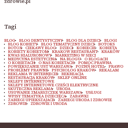
zdrowie.pl
Tagi
BLOG
BLOG DENTYSTYCZNY
BLOG DLA DZIECI
BLOGI
BLOG KOBIETY
BLOG TEMATYCZNY DZIECI
BOTOKS
BOTOX
CIEKAWY BLOG
DZIECI
KOBIECIE
KOBIETA
KOBIETY KOBIETOM
KRAKOW RESTAURANT
KRAKÓW
KWAS HIALURONOWY
MARKETING W SIECI
MEDYCYNA ESTETYCZNA
NA BLOGU
O BLOGACH
O KOBIETACH
O NAS KOBIETACH
POMOC PRAWNA
POWIĘKSZANIE UST WARSZAWA
POZNŃ HOTEL
PRAWO
PROBLEMY PRAWNE
PSYCHOLOG KRAKÓW
REKALAM
REKLAMA W INTERNECIE
REKREACJA
RESTAURACJA KRAKÓW
SKLEP ONLINE
SKLEPY INTERNETOWE
SKLEPY INTERNETOWE CZEŚCI ELEKTRYCZNE
SKUTECZNA REKLAMA
URODA
USUWANIE ZMARSZCZEK WARSZAWA
USŁUGI
WPISY TEMATYKA DZIECIĘCA
ZABAWKI
ZABIEGI UPIEKSZAJACE
ZABIEGI URODA I ZDROWIE
ZDROWIE
ZDROWIE I URODA