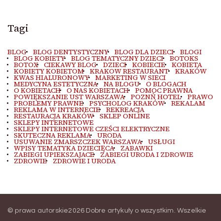
Tagi
BLOG
BLOG DENTYSTYCZNY
BLOG DLA DZIECI
BLOGI
BLOG KOBIETY
BLOG TEMATYCZNY DZIECI
BOTOKS
BOTOX
CIEKAWY BLOG
DZIECI
KOBIECIE
KOBIETA
KOBIETY KOBIETOM
KRAKOW RESTAURANT
KRAKÓW
KWAS HIALURONOWY
MARKETING W SIECI
MEDYCYNA ESTETYCZNA
NA BLOGU
O BLOGACH
O KOBIETACH
O NAS KOBIETACH
POMOC PRAWNA
POWIĘKSZANIE UST WARSZAWA
POZNŃ HOTEL
PRAWO
PROBLEMY PRAWNE
PSYCHOLOG KRAKÓW
REKALAM
REKLAMA W INTERNECIE
REKREACJA
RESTAURACJA KRAKÓW
SKLEP ONLINE
SKLEPY INTERNETOWE
SKLEPY INTERNETOWE CZEŚCI ELEKTRYCZNE
SKUTECZNA REKLAMA
URODA
USUWANIE ZMARSZCZEK WARSZAWA
USŁUGI
WPISY TEMATYKA DZIECIĘCA
ZABAWKI
ZABIEGI UPIEKSZAJACE
ZABIEGI URODA I ZDROWIE
ZDROWIE
ZDROWIE I URODA
© prawa autorskie2026
Dobre artykuły o wszystkim
. Wszelkie