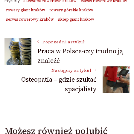
akcesoria rowerowe kraków
cześci rowerowe kraków
Etykiety:
rowery giant kraków
rowery górskie kraków
serwis rowerowy kraków
sklep giant kraków
Nawigacja
Poprzedni artykuł
Praca w Polsce-czy trudno ją
znaleźć
wpisu
Następny artykuł
Osteopatia – gdzie szukać
spacjalisty
Możesz również polubić