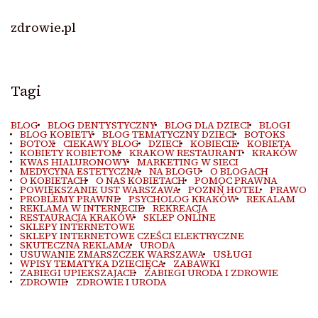
zdrowie.pl
Tagi
BLOG
BLOG DENTYSTYCZNY
BLOG DLA DZIECI
BLOGI
BLOG KOBIETY
BLOG TEMATYCZNY DZIECI
BOTOKS
BOTOX
CIEKAWY BLOG
DZIECI
KOBIECIE
KOBIETA
KOBIETY KOBIETOM
KRAKOW RESTAURANT
KRAKÓW
KWAS HIALURONOWY
MARKETING W SIECI
MEDYCYNA ESTETYCZNA
NA BLOGU
O BLOGACH
O KOBIETACH
O NAS KOBIETACH
POMOC PRAWNA
POWIĘKSZANIE UST WARSZAWA
POZNŃ HOTEL
PRAWO
PROBLEMY PRAWNE
PSYCHOLOG KRAKÓW
REKALAM
REKLAMA W INTERNECIE
REKREACJA
RESTAURACJA KRAKÓW
SKLEP ONLINE
SKLEPY INTERNETOWE
SKLEPY INTERNETOWE CZEŚCI ELEKTRYCZNE
SKUTECZNA REKLAMA
URODA
USUWANIE ZMARSZCZEK WARSZAWA
USŁUGI
WPISY TEMATYKA DZIECIĘCA
ZABAWKI
ZABIEGI UPIEKSZAJACE
ZABIEGI URODA I ZDROWIE
ZDROWIE
ZDROWIE I URODA