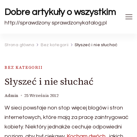
Dobre artykuły o wszystkim
http://sprawdzony sprawdzonykatalog.pl
Strona główna
Bez kategorii
Słyszeć i nie słuchać
BEZ KATEGORII
Słyszeć i nie słuchać
Admin
25 Września 2012
W sieci powstaje non stop więcej blogów i stron
internetowych, które mają za pracę zaintrygować
kobiety. Niektóry jednakże cechuje odpowiedni
poziom, aby był ciekawy.
Kocham dwóch
, jakich