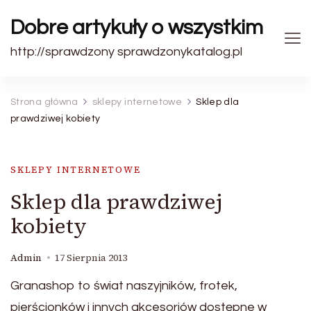
Dobre artykuły o wszystkim
http://sprawdzony sprawdzonykatalog.pl
Strona główna
sklepy internetowe
Sklep dla
prawdziwej kobiety
SKLEPY INTERNETOWE
Sklep dla prawdziwej
kobiety
Admin
17 Sierpnia 2013
Granashop to świat naszyjników, frotek,
pierścionków i innych akcesoriów dostępne w