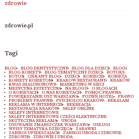
zdrowie
zdrowie.pl
Tagi
BLOG
BLOG DENTYSTYCZNY
BLOG DLA DZIECI
BLOGI
BLOG KOBIETY
BLOG TEMATYCZNY DZIECI
BOTOKS
BOTOX
CIEKAWY BLOG
DZIECI
KOBIECIE
KOBIETA
KOBIETY KOBIETOM
KRAKOW RESTAURANT
KRAKÓW
KWAS HIALURONOWY
MARKETING W SIECI
MEDYCYNA ESTETYCZNA
NA BLOGU
O BLOGACH
O KOBIETACH
O NAS KOBIETACH
POMOC PRAWNA
POWIĘKSZANIE UST WARSZAWA
POZNŃ HOTEL
PRAWO
PROBLEMY PRAWNE
PSYCHOLOG KRAKÓW
REKALAM
REKLAMA W INTERNECIE
REKREACJA
RESTAURACJA KRAKÓW
SKLEP ONLINE
SKLEPY INTERNETOWE
SKLEPY INTERNETOWE CZEŚCI ELEKTRYCZNE
SKUTECZNA REKLAMA
URODA
USUWANIE ZMARSZCZEK WARSZAWA
USŁUGI
WPISY TEMATYKA DZIECIĘCA
ZABAWKI
ZABIEGI UPIEKSZAJACE
ZABIEGI URODA I ZDROWIE
ZDROWIE
ZDROWIE I URODA