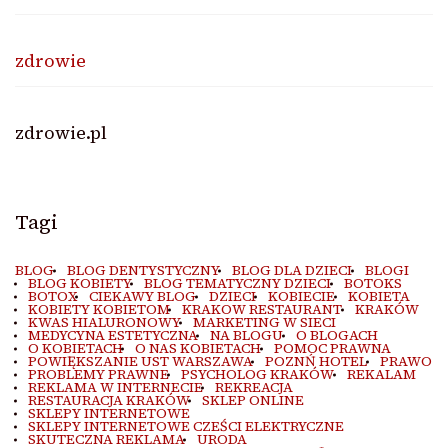
zdrowie
zdrowie.pl
Tagi
BLOG
BLOG DENTYSTYCZNY
BLOG DLA DZIECI
BLOGI
BLOG KOBIETY
BLOG TEMATYCZNY DZIECI
BOTOKS
BOTOX
CIEKAWY BLOG
DZIECI
KOBIECIE
KOBIETA
KOBIETY KOBIETOM
KRAKOW RESTAURANT
KRAKÓW
KWAS HIALURONOWY
MARKETING W SIECI
MEDYCYNA ESTETYCZNA
NA BLOGU
O BLOGACH
O KOBIETACH
O NAS KOBIETACH
POMOC PRAWNA
POWIĘKSZANIE UST WARSZAWA
POZNŃ HOTEL
PRAWO
PROBLEMY PRAWNE
PSYCHOLOG KRAKÓW
REKALAM
REKLAMA W INTERNECIE
REKREACJA
RESTAURACJA KRAKÓW
SKLEP ONLINE
SKLEPY INTERNETOWE
SKLEPY INTERNETOWE CZEŚCI ELEKTRYCZNE
SKUTECZNA REKLAMA
URODA